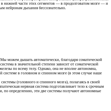
я в нижней части этих сегментов — в продолговатом мозге — и
ым нейронам дыхания бессознательно.
̆. Мы можем дышать автоматически, благодаря соматической
истема в значительной степени зависит от соматической
железы по всему телу. Однако, она не вполне автономна,
й системе в головном и спинном мозге (в этом случае наше
системы (головного и спинного мозга), полагаясь в своей
мпатическая нервная система подготавливает тело к срочным
ми, по определению, эти две системы получают автономные