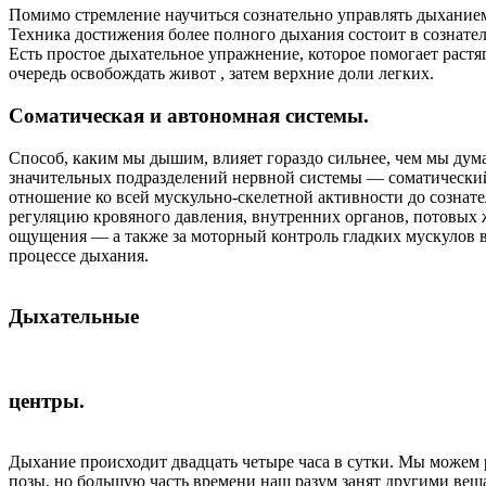
Помимо стремление научиться сознательно управлять дыханием в
Техника достижения более полного дыхания состоит в сознател
Есть простое дыхательное упражнение, которое помогает растяг
очередь освобождать живот , затем верхние доли легких.
Соматическая
и
автономная
системы.
Способ, каким мы дышим, влияет гораздо сильнее, чем мы дума
значительных подразделений нервной системы — соматический
отношение ко всей мускульно-скелетной активности до сознат
регуляцию кровяного давления, внутренних органов, потовых 
ощущения — а также за моторный контроль гладких мускулов в
процессе дыхания.
Дыхательн
ые
центры.
Дыхание происходит двадцать четыре часа в сутки. Мы можем 
позы, но большую часть времени наш разум занят другими ве