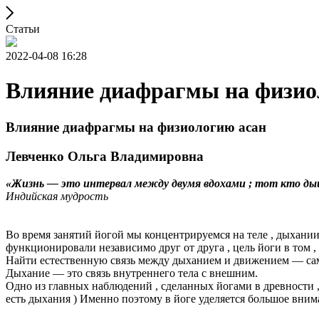
Статьи
2022-04-08 16:28
Влияние диафрагмы на физио
Влияние диафрагмы на физиологию асан
Левченко Ольга Владимировна
«Жизнь
— это
интервал
между
двумя
вдохами
; тот
кто
ды
Индийская
мудрость
Во время занятий йогой мы концентрируемся на теле , дыхании 
функционировали независимо друг от друга , цель йоги в том ,
Найти естественную связь между дыханием и движением — са
Дыхание — это связь внутреннего тела с внешним.
Одно из главных наблюдений , сделанных йогами в древности ,
есть дыхания ) Именно поэтому в йоге уделяется большое вни