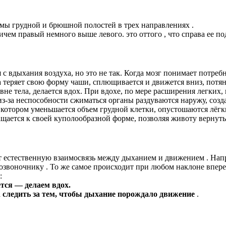
ы грудной и брюшной полостей в трех направлениях .
м правый немного выше левого. это оттого , что справа ее подпи
с вдыхания воздуха, но это не так. Когда мозг понимает потреб
яет свою форму чаши, сплющивается и движется вниз, потянув 
вне тела, делается вдох. При вдохе, по мере расширения легких
из-за неспособности сжиматься органы раздуваются наружу, соз
котором уменьшается объем грудной клетки, опустошаются лёгк
ащается к своей куполообразной форме, позволяя животу вернуть
 естественную взаимосвязь между дыханием и движением . Напр
позвоночнику . То же самое происходит при любом наклоне вперед
:
ется
— делаем
вдох.
а
следить
за
тем, чтобы
дыхание
порождало
движение
.