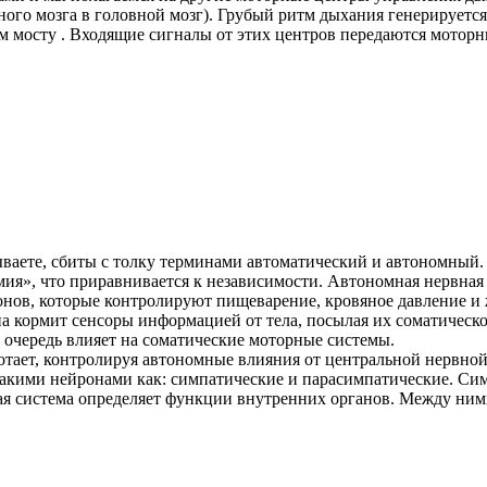
ого мозга в головной мозг). Грубый ритм дыхания генерируетс
 мосту . Входящие сигналы от этих центров передаются моторн
бываете, сбиты с толку терминами автоматический и автономныи
мия», что приравнивается к независимости. Автономная нервная с
ронов, которые контролируют пищеварение, кровяное давление и 
она кормит сенсоры информацией от тела, посылая их соматическо
 очередь влияет на соматические моторные системы.
тает, контролируя автономные влияния от центральной нервной 
 такими нейронами как: симпатические и парасимпатические. Си
вная система определяет функции внутренних органов. Между ни