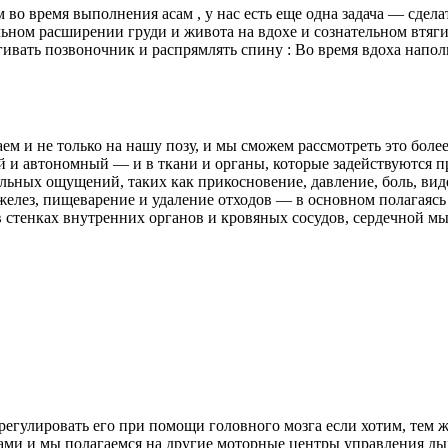
о время выполнения асам , у нас есть еще одна задача — сделат
ьном расширении груди и живота на вдохе и сознательном втяги
ивать позвоночник и распрямлять спину : Во время вдоха наполн
ем и не только на нашу позу, и мы сможем рассмотреть это бол
 и автономный — и в ткани и органы, которые задействуются п
ельных ощущений, таких как прикосновение, давление, боль, виде
желез, пищеварение и удаление отходов — в основном полагаясь
 стенках внутренних органов и кровяных сосудов, сердечной м
регулировать его при помощи головного мозга если хотим, тем
щами и мы полагаемся на другие моторные центры управления 