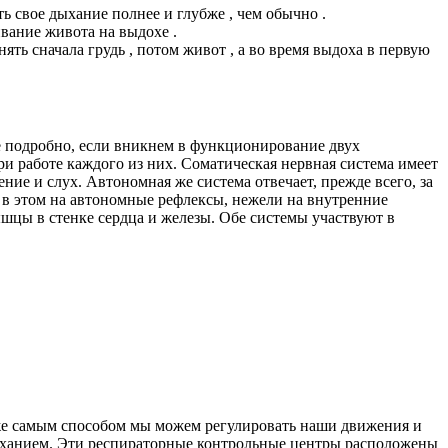
ь свое дыхание полнее и глубже , чем обычно .
вание живота на выдохе .
ять сначала грудь , потом живот , а во время выдоха в первую
ее подробно, если вникнем в функционирование двух
ри работе каждого из них. Соматическая нервная система имеет
ние и слух. Автономная же система отвечает, прежде всего, за
 в этом на автономные рефлексы, нежели на внутренние
ышцы в стенке сердца и железы. Обе системы участвуют в
 же самым способом мы можем регулировать наши движения и
дыханием. Эти респираторные контрольные центры расположены