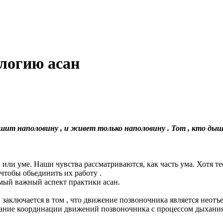
логию асан
шит
наполовину
, и
живет
только
наполовину
. Тот
, кто
ды
или уме. Наши чувства рассматриваются, как часть ума. Хотя те
 чтобы обьединить их работу .
мый важный аспект практики асан.
 заключается в том , что движение позвоночника является неот
мание координации движений позвоночника с процессом дыхания