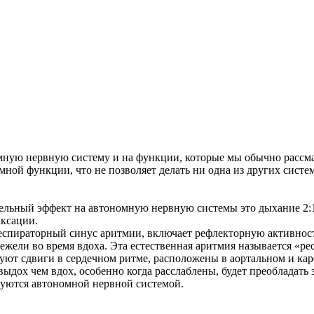
мную нервную систему и на функции, которые мы обычно рассма
ной функции, что не позволяет делать ни одна из других систем
льный эффект на автономную нервную системы это дыхание 2:1 
аксации.
спираторный синус аритмии, включает рефлекторную активность
нежели во время вдоха. Эта естественная аритмия называется «ре
уют сдвиги в сердечном ритме, расположены в аортальном и кар
 выдох чем вдох, особенно когда расслаблены, будет преобладать
ются автономной нервной системой.