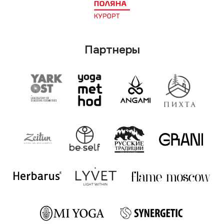
О кемпе
Программа
Маркет
Купить билет
FAQ
Дополнительная программа
Музыка
Архив мероприятий
Контакты
Email: yogacamp108@gmail.com
Телефон: +79956220722