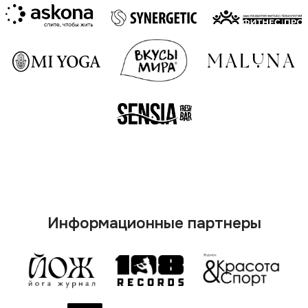
О кемпе
Программа
Маркет
Купить билет
FAQ
Дополнительная программа
Музыка
Архив мероприятий
Контакты
Email: yogacamp108@gmail.com
Телефон: +79219657433
Политика конфиденциальности
Разработка сайта
Публичная оферта
ИП Поморов Михаил Михайлович
©2025 YOGACAMP. Все права защищены