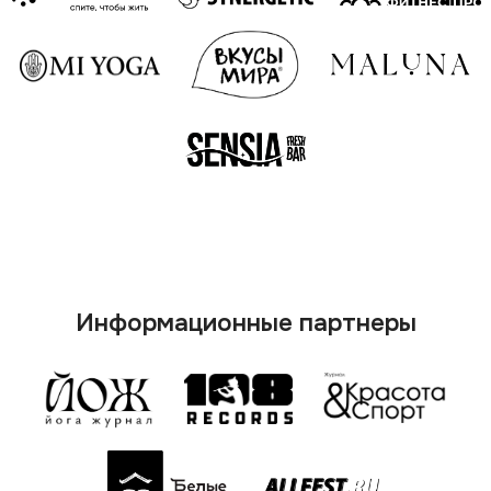
О кемпе
Программа
Маркет
Купить билет
FAQ
Дополнительная программа
Музыка
Архив мероприятий
Контакты
Email: yogacamp108@gmail.com
Телефон: +79219657433
Политика конфиденциальности
Разработка сайта
Публичная оферта
ИП Поморов Михаил Михайлович
©2025 YOGACAMP. Все права защищены